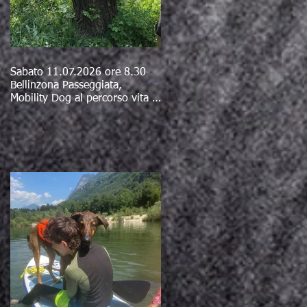
Sabato 11.07.2026 ore 8.30
Bellinzona Passeggiata,
Mobility Dog al percorso vita e
bagno al fiume