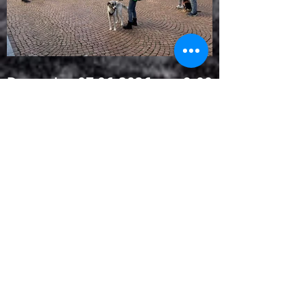
Domenica 07.06.2026 ore 9.00
Bellinzona Passeggiata in città
e Mobility Dog