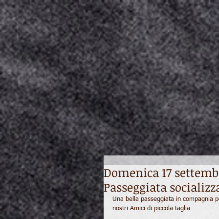
Domenica 17 settembr
Passeggiata socializz
Una bella passeggiata in compagnia per
nostri Amici di piccola taglia