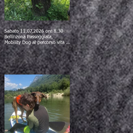
Sabato 11.07.2026 ore 8.30
Bellinzona Passeggiata,
Mobility Dog al percorso vita e
bagno al fiume