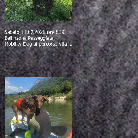
Sabato 11.07.2026 ore 8.30
Bellinzona Passeggiata,
Mobility Dog al percorso vita e
bagno al fiume