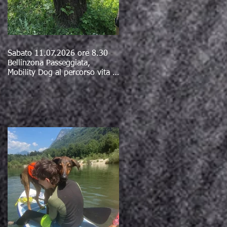
Sabato 11.07.2026 ore 8.30
Bellinzona Passeggiata,
Mobility Dog al percorso vita e
bagno al fiume