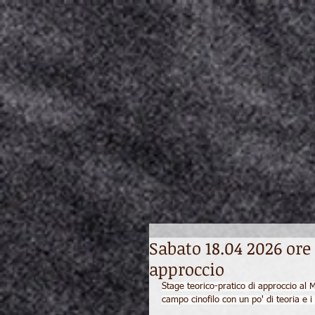
Sabato 18.04 2026 or
approccio
Stage teorico-pratico di approccio al M
campo cinofilo con un po' di teoria e i